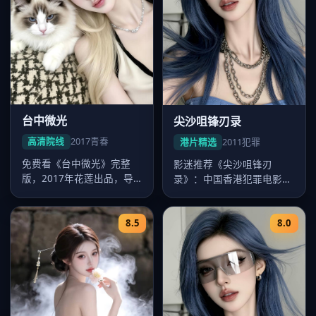
台中微光
尖沙咀锋刃录
高清院线
2017
青春
港片精选
2011
犯罪
免费看《台中微光》完整
影迷推荐《尖沙咀锋刃
版，2017年花莲出品，导
录》：中国香港犯罪电影，
演陈玉勋，卡司周渝民、舒
2011年九龙出品，2011年2
淇、桂纶…
月7…
8.5
8.0