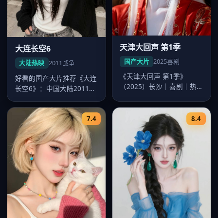
天津大回声 第1季
大连长空6
国产大片
2025
喜剧
大陆热映
2011
战争
《天津大回声 第1季》
好看的国产大片推荐《大连
（2025）长沙｜喜剧｜热
长空6》：中国大陆2011年
映大片。导演韩寒，主演沈
度战争佳作，导演沈严，李
腾、易烊…
沁领…
7.4
8.4