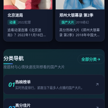
北京迷局
郑州大银幕录 第2季
动漫
2022
犯罪
国产大片
2018
奇幻
追看动漫连播《北京迷
高分热映大片《郑州大银幕
局》？2022年11月18日起
录 第2季》2018年中国大陆
好看的国产大片-在线免费
热映，王家卫执导，刘涛领
观看可…
衔…
分类导航
全部分类
按题材与心情快速找到想看的国产大片
热映榜单
01
实时热度排行，紧跟当下最多人点播的国产大片。
高分佳片