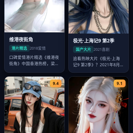
维港夜街角
极光·上海记9 第2季
港片精选
2018
爱情
国产大片
2021
喜剧
口碑爱情港片精选《维港夜
追看热映大片《极光·上海
街角》中国香港热榜，梁朝
记9 第2季》？2021年8月
伟多场戏令人印象深刻，吴
24日起好看的国产大片-在…
宇森调度…
9.4
9.1