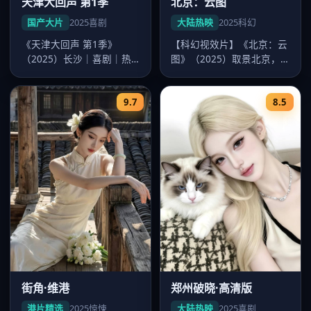
天津大回声 第1季
北京：云图
国产大片
2025
喜剧
大陆热映
2025
科幻
《天津大回声 第1季》
【科幻视效片】《北京：云
（2025）长沙｜喜剧｜热
图》（2025）取景北京，
映大片。导演韩寒，主演沈
导演陈思诚，主演张若昀、
腾、易烊…
迪丽热…
9.7
8.5
街角·维港
郑州破晓·高清版
港片精选
2025
惊悚
大陆热映
2025
喜剧