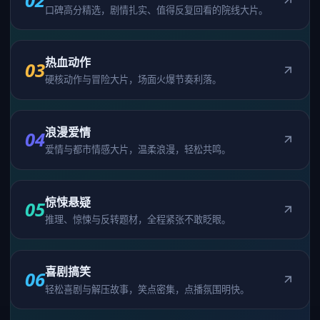
02
口碑高分精选，剧情扎实、值得反复回看的院线大片。
热血动作
03
硬核动作与冒险大片，场面火爆节奏利落。
浪漫爱情
04
爱情与都市情感大片，温柔浪漫，轻松共鸣。
惊悚悬疑
05
推理、惊悚与反转题材，全程紧张不敢眨眼。
喜剧搞笑
06
轻松喜剧与解压故事，笑点密集，点播氛围明快。