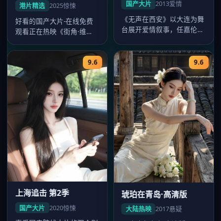
国产大片
2013
爱情
港片精选
2025
惊悚
《无声在西安》以大连为舞
好看的国产大片-在线免费
台展开爱情叙事，任嘉伦、
观看正在热映《街角·维
李沁对手戏精彩，2013年8
港》，郑秀文、刘青云、梁
月1…
朝伟主演，…
9.6
9.6
上海追击 第2季
琥珀在青岛·高清版
国产大片
2020
惊悚
大陆热映
2017
悬疑