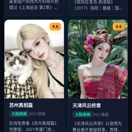
喜爱国产院线大片的观众别
《琥珀在青岛·高清版》
错过《上海追击 第2季》
（2017）洛阳｜悬疑｜国
——2020年发行，主演迪
产大片。导演杨阳，主演迪
丽热巴…
丽热巴、…
9.6
9.6
苏州真相篇
天津风云终章
大陆热映
2021
惊悚
大陆热映
2021
悬疑
在线免费看《苏州真相篇》
《天津风云终章》以昆明为
完整版：2021年厦门发
舞台展开悬疑叙事，贾樟柯