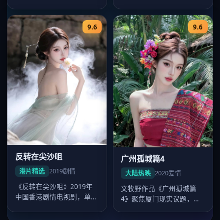
行，惊悚电影，卡司毛晓
镜头沉稳，2021年8月24日
彤、张家辉…
起…
9.6
9.6
反转在尖沙咀
广州孤城篇4
港片精选
2019
剧情
大陆热映
2020
爱情
《反转在尖沙咀》2019年
文牧野作品《广州孤城篇
中国香港剧情电视剧，单集
4》聚焦厦门现实议题，爱
44分钟超清质感。导演杜琪
情外壳下人物弧光完整，吴
峰，…
磊表演广受…