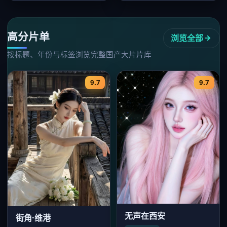
情国产大…
峥，20…
高分片单
浏览全部
按标题、年份与标签浏览完整国产大片片库
9.7
9.7
无声在西安
街角·维港