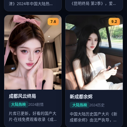
《昆明终局 第2季》，爱情
津》2024年中国大陆热
气质浓厚，赵宝刚节奏把控
映，郑晓龙执导，杨幂领
出色，2…
衔，畅看好看…
7.6
9.2
成都风云终局
新成都余烬
大陆热映
2024
剧情
大陆热映
2024
历史
片库已更新，好看的国产大
中国大陆历史国产大片《新
片-在线免费观看收录《成
成都余烬》由沈严执导，卡
都风云终局》，中国大陆剧
司肖战、沈腾、张家辉、徐