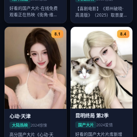
好看的国产大片-在线免费
【喜剧电影】《郑州破晓·
观看正在热映《街角·维
高清版》（2025）取景厦
港》，郑秀文、刘青云、梁
门，导演王家卫，主演李
朝伟主演，…
现、赵丽…
8.1
8.4
昆明终局 第2季
心动·天津
国产大片
2024
爱情
大陆热映
2024
惊悚
好看的国产大片片库新增
高分国产大片《心动·天